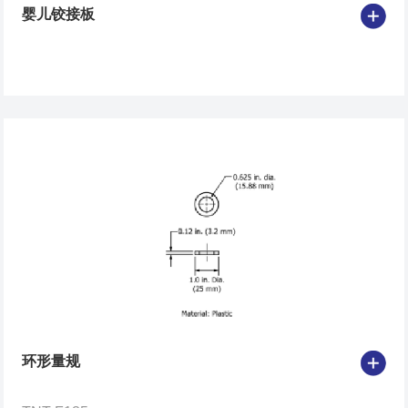
婴儿铰接板
环形量规