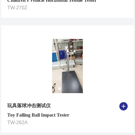
Children's Vehicle Horizontal Tensile Tester
TW-270Z
玩具落球冲击测试仪
Toy Falling Ball Impact Tester
TW-262A